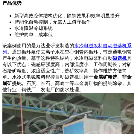
产品优势
新型高效腔体结构优化，除铁效果和效率明显提升
智能化自动控制，无需人工值守操作
水冷降温冷却系统
维护简单，成本低
该案例使用的是万达业研发制造的
水冷电磁浆料自动磁选机系
列
。通过循环泵使去离子水在空心铜管内循环，带走通电铜管
产生的热量。基于这种特殊结构，水冷电磁浆料自动
磁选机
具
有以下优点：磁感应强度高；内部温度小，工作周期长；对矿
石给矿粒度、浓度适应性广，选矿效率高；操作维护方便简
单。水冷式电磁浆料程控自动磁选机适用于
金属矿粗选
、
非金
属矿提纯
。石英、长石、高岭土等非金属矿物的提纯除杂。其
他行业：钢铁厂、发电厂的废水处理。